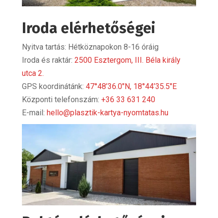
Iroda elérhetőségei
Nyitva tartás: Hétköznapokon 8-16 óráig
Iroda és raktár:
2500 Esztergom, III. Béla király
utca 2.
GPS koordinátánk:
47°48’36.0″N, 18°44’35.5″E
Központi telefonszám:
+36 33 631 240
E-mail:
hello@plasztik-kartya-nyomtatas.hu