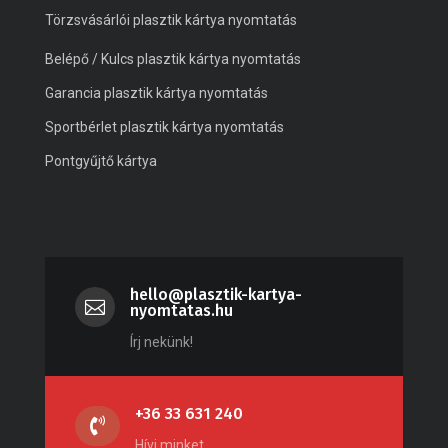
Törzsvásárlói plasztik kártya nyomtatás
Belépő / Kulcs plasztik kártya nyomtatás
Garancia plasztik kártya nyomtatás
Sportbérlet plasztik kártya nyomtatás
Pontgyűjtő kártya
hello@plasztik-kartya-

nyomtatas.hu
Írj nekünk!
+36 33 631 240

Hívj minket