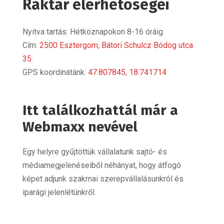
Raktár elérhetőségei
Nyitva tartás: Hétköznapokon 8-16 óráig
Cím:
2500 Esztergom, Bátori Schulcz Bódog utca
35.
GPS koordinátánk:
47.807845, 18.741714
Itt találkozhattál már a
Webmaxx nevével
Egy helyre gyűjtöttük vállalatunk sajtó- és
médiamegjelenéseiből néhányat, hogy átfogó
képet adjunk szakmai szerepvállalásunkról és
iparági jelenlétünkről.