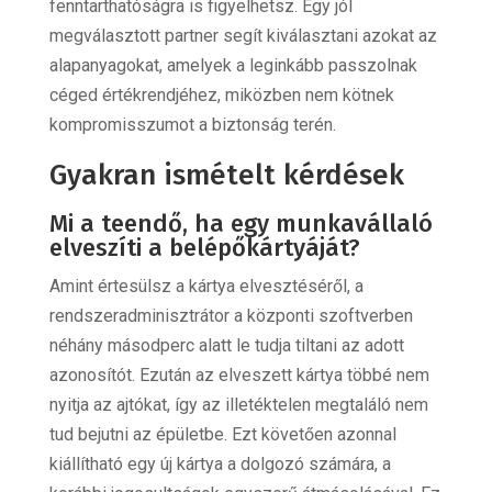
fenntarthatóságra is figyelhetsz. Egy jól
megválasztott partner segít kiválasztani azokat az
alapanyagokat, amelyek a leginkább passzolnak
céged értékrendjéhez, miközben nem kötnek
kompromisszumot a biztonság terén.
Gyakran ismételt kérdések
Mi a teendő, ha egy munkavállaló
elveszíti a belépőkártyáját?
Amint értesülsz a kártya elvesztéséről, a
rendszeradminisztrátor a központi szoftverben
néhány másodperc alatt le tudja tiltani az adott
azonosítót. Ezután az elveszett kártya többé nem
nyitja az ajtókat, így az illetéktelen megtaláló nem
tud bejutni az épületbe. Ezt követően azonnal
kiállítható egy új kártya a dolgozó számára, a