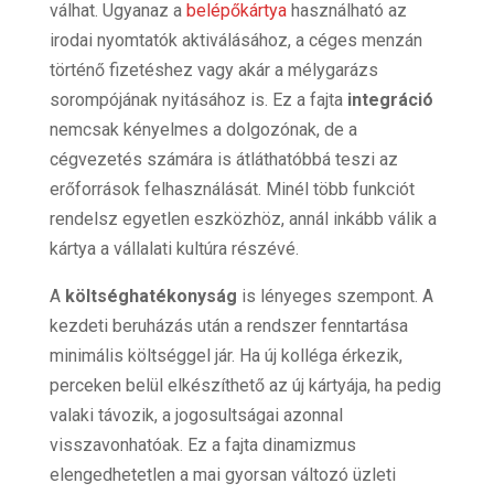
válhat. Ugyanaz a
belépőkártya
használható az
irodai nyomtatók aktiválásához, a céges menzán
történő fizetéshez vagy akár a mélygarázs
sorompójának nyitásához is. Ez a fajta
integráció
nemcsak kényelmes a dolgozónak, de a
cégvezetés számára is átláthatóbbá teszi az
erőforrások felhasználását. Minél több funkciót
rendelsz egyetlen eszközhöz, annál inkább válik a
kártya a vállalati kultúra részévé.
A
költséghatékonyság
is lényeges szempont. A
kezdeti beruházás után a rendszer fenntartása
minimális költséggel jár. Ha új kolléga érkezik,
perceken belül elkészíthető az új kártyája, ha pedig
valaki távozik, a jogosultságai azonnal
visszavonhatóak. Ez a fajta dinamizmus
elengedhetetlen a mai gyorsan változó üzleti