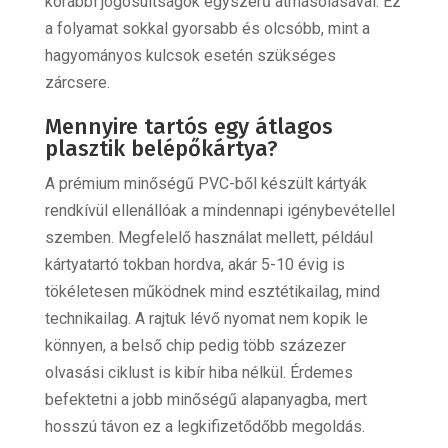
korábbi jogosultságok egyszerű átmásolásával. Ez
a folyamat sokkal gyorsabb és olcsóbb, mint a
hagyományos kulcsok esetén szükséges
zárcsere.
Mennyire tartós egy átlagos
plasztik belépőkártya?
A prémium minőségű PVC-ből készült kártyák
rendkívül ellenállóak a mindennapi igénybevétellel
szemben. Megfelelő használat mellett, például
kártyatartó tokban hordva, akár 5-10 évig is
tökéletesen működnek mind esztétikailag, mind
technikailag. A rajtuk lévő nyomat nem kopik le
könnyen, a belső chip pedig több százezer
olvasási ciklust is kibír hiba nélkül. Érdemes
befektetni a jobb minőségű alapanyagba, mert
hosszú távon ez a legkifizetődőbb megoldás.