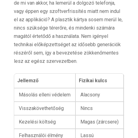
de mi van akkor, ha lemerül a dolgozó telefonja,
vagy éppen egy szoftverfrissítés miatt nem indul
el az applikáció? A plasztik kártya sosem merül le,
nincs szüksége térerőre, és mindenki számára
magától értetődő a használata. Nem igényel
technikai előképzettséget az idősebb generációk
részéről sem, így a bevezetése zökkenőmentes
lesz az egész szervezetben.
Jellemző
Fizikai kulcs
PIN 
Másolás elleni védelem
Alacsony
Köz
Visszakövethetőség
Nincs
Van
Kezelési költség
Magas (zárcsere)
Ala
Felhasználói élmény
Lassú
Köz