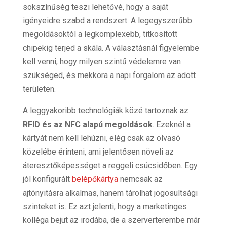
sokszínűség teszi lehetővé, hogy a saját
igényeidre szabd a rendszert. A legegyszerűbb
megoldásoktól a legkomplexebb, titkosított
chipekig terjed a skála. A választásnál figyelembe
kell venni, hogy milyen szintű védelemre van
szükséged, és mekkora a napi forgalom az adott
területen.
A leggyakoribb technológiák közé tartoznak az
RFID és az NFC alapú megoldások
. Ezeknél a
kártyát nem kell lehúzni, elég csak az olvasó
közelébe érinteni, ami jelentősen növeli az
áteresztőképességet a reggeli csúcsidőben. Egy
jól konfigurált
belépőkártya
nemcsak az
ajtónyitásra alkalmas, hanem tárolhat jogosultsági
szinteket is. Ez azt jelenti, hogy a marketinges
kolléga bejut az irodába, de a szerverterembe már