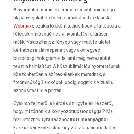
A nyomtatás során érdemes a legjobb minőségű
alapanyagokat és technológiákat választani. A
Webmaxx
szakértőjeként tudjuk, hogy a tartósság a
rétegek minőségén és a nyomtatási eljáráson
múlik. Választhatsz fényes vagy matt felületet,
kérhetsz rá aláíráspanelt vagy akár egyedi
biztonsági hologramot is, ami még nehezebbé
teszi a hamisítást. A hőszublimációs nyomtatásnak
köszönhetően a színek élénkek maradnak, a
fotóminőségű arcképek pedig segítik a vizuális
azonosítást is a portán.
Gyakran felmerül a kérdés az ügyfelek részéről,
hogy mi történik a környezettudatossággal? Ma
már léteznek
újrahasznosított műanyagból
készült kártyaalapok is, így a biztonság mellett a