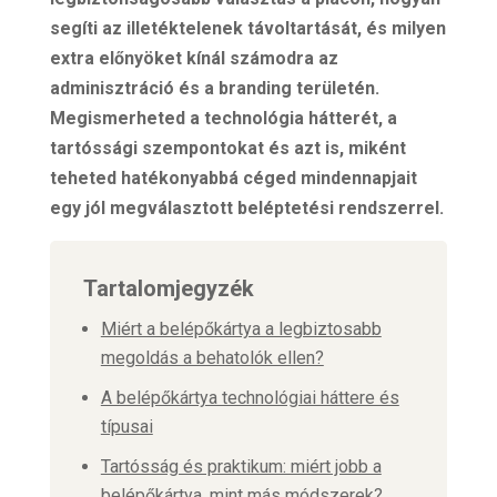
segíti az illetéktelenek távoltartását, és milyen
extra előnyöket kínál számodra az
adminisztráció és a branding területén.
Megismerheted a technológia hátterét, a
tartóssági szempontokat és azt is, miként
teheted hatékonyabbá céged mindennapjait
egy jól megválasztott beléptetési rendszerrel.
Tartalomjegyzék
Miért a belépőkártya a legbiztosabb
megoldás a behatolók ellen?
A belépőkártya technológiai háttere és
típusai
Tartósság és praktikum: miért jobb a
belépőkártya, mint más módszerek?