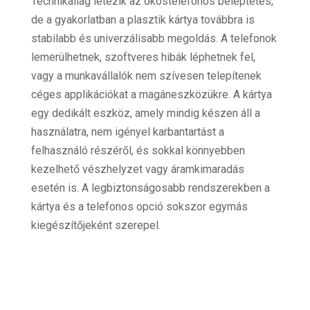
Technikailag létezik az okostelefonos beléptetés,
de a gyakorlatban a plasztik kártya továbbra is
stabilabb és univerzálisabb megoldás. A telefonok
lemerülhetnek, szoftveres hibák léphetnek fel,
vagy a munkavállalók nem szívesen telepítenek
céges applikációkat a magáneszközükre. A kártya
egy dedikált eszköz, amely mindig készen áll a
használatra, nem igényel karbantartást a
felhasználó részéről, és sokkal könnyebben
kezelhető vészhelyzet vagy áramkimaradás
esetén is. A legbiztonságosabb rendszerekben a
kártya és a telefonos opció sokszor egymás
kiegészítőjeként szerepel.