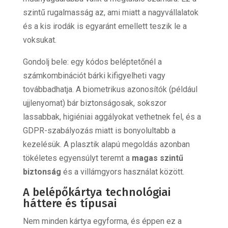
szintű rugalmasság az, ami miatt a nagyvállalatok
és a kis irodák is egyaránt emellett teszik le a
voksukat.
Gondolj bele: egy kódos beléptetőnél a
számkombinációt bárki kifigyelheti vagy
továbbadhatja. A biometrikus azonosítók (például
ujjlenyomat) bár biztonságosak, sokszor
lassabbak, higiéniai aggályokat vethetnek fel, és a
GDPR-szabályozás miatt is bonyolultabb a
kezelésük. A plasztik alapú megoldás azonban
tökéletes egyensúlyt teremt a
magas szintű
biztonság
és a villámgyors használat között.
A belépőkártya technológiai
háttere és típusai
Nem minden kártya egyforma, és éppen ez a