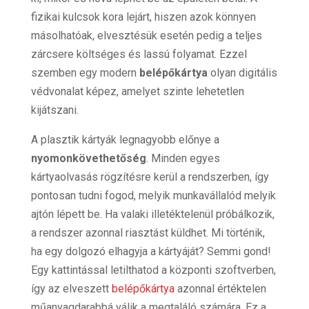
fizikai kulcsok kora lejárt, hiszen azok könnyen
másolhatóak, elvesztésük esetén pedig a teljes
zárcsere költséges és lassú folyamat. Ezzel
szemben egy modern
belépőkártya
olyan digitális
védvonalat képez, amelyet szinte lehetetlen
kijátszani.
A plasztik kártyák legnagyobb előnye a
nyomonkövethetőség
. Minden egyes
kártyaolvasás rögzítésre kerül a rendszerben, így
pontosan tudni fogod, melyik munkavállalód melyik
ajtón lépett be. Ha valaki illetéktelenül próbálkozik,
a rendszer azonnal riasztást küldhet. Mi történik,
ha egy dolgozó elhagyja a kártyáját? Semmi gond!
Egy kattintással letilthatod a központi szoftverben,
így az elveszett
belépőkártya
azonnal értéktelen
műanyagdarabbá válik a megtaláló számára. Ez a