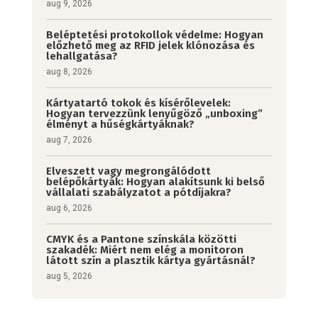
aug 9, 2026
Beléptetési protokollok védelme: Hogyan
előzhető meg az RFID jelek klónozása és
lehallgatása?
aug 8, 2026
Kártyatartó tokok és kísérőlevelek:
Hogyan tervezzünk lenyűgöző „unboxing”
élményt a hűségkártyáknak?
aug 7, 2026
Elveszett vagy megrongálódott
belépőkártyák: Hogyan alakítsunk ki belső
vállalati szabályzatot a pótdíjakra?
aug 6, 2026
CMYK és a Pantone színskála közötti
szakadék: Miért nem elég a monitoron
látott szín a plasztik kártya gyártásnál?
aug 5, 2026