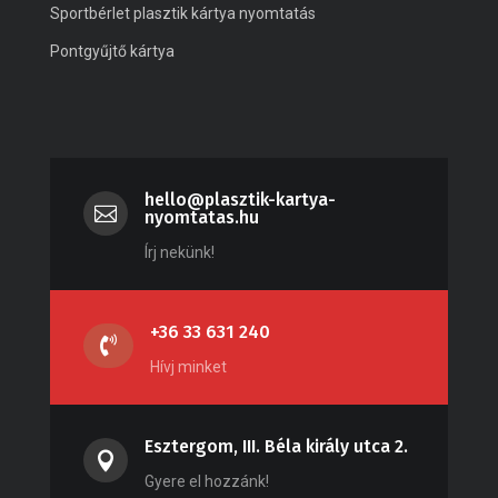
Sportbérlet plasztik kártya nyomtatás
Pontgyűjtő kártya
hello@plasztik-kartya-

nyomtatas.hu
Írj nekünk!
+36 33 631 240

Hívj minket
Esztergom, III. Béla király utca 2.

Gyere el hozzánk!